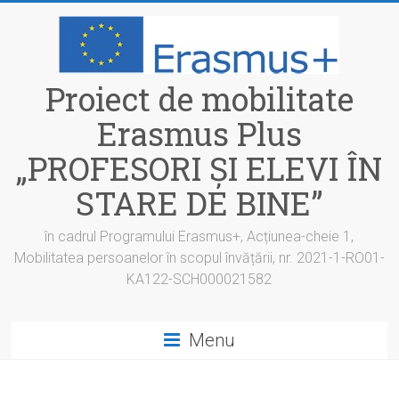
Skip
to
content
Proiect de mobilitate
Erasmus Plus
„PROFESORI ȘI ELEVI ÎN
STARE DE BINE”
în cadrul Programului Erasmus+, Acțiunea-cheie 1,
Mobilitatea persoanelor în scopul învățării, nr. 2021-1-RO01-
KA122-SCH000021582
Menu